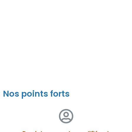
03
01
02
Nos points forts