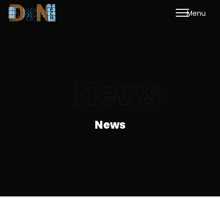
M
e
n
u
News
News