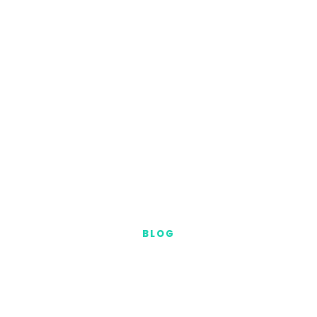
BLOG
Latest News
We’re a digital creative services firm. We provide