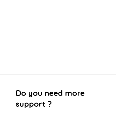
web, mobile and app development, branding and
design services for arts + culture, entertainment
and nonprofit organizations.
Do you need more
support ?